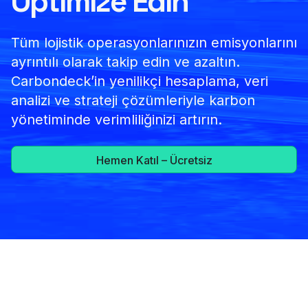
Optimize Edin
Tüm lojistik operasyonlarınızın emisyonlarını
ayrıntılı olarak takip edin ve azaltın.
Carbondeck’in yenilikçi hesaplama, veri
analizi ve strateji çözümleriyle karbon
yönetiminde verimliliğinizi artırın.
Hemen Katıl – Ücretsiz