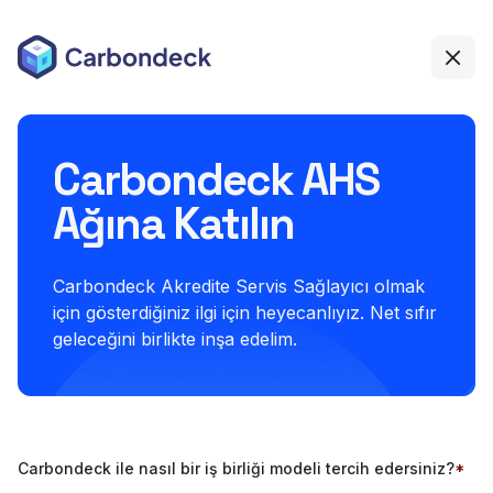
Carbondeck AHS
Ağına Katılın
Carbondeck Akredite Servis Sağlayıcı olmak
için gösterdiğiniz ilgi için heyecanlıyız. Net sıfır
geleceğini birlikte inşa edelim.
Carbondeck ile nasıl bir iş birliği modeli tercih edersiniz?
*